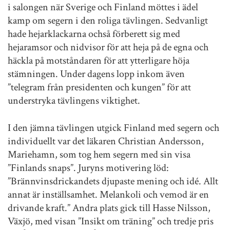
i salongen när Sverige och Finland möttes i ädel
kamp om segern i den roliga tävlingen. Sedvanligt
hade hejarklackarna ochså förberett sig med
hejaramsor och nidvisor för att heja på de egna och
häckla på motståndaren för att ytterligare höja
stämningen. Under dagens lopp inkom även
”telegram från presidenten och kungen” för att
understryka tävlingens viktighet.
I den jämna tävlingen utgick Finland med segern och
individuellt var det läkaren Christian Andersson,
Mariehamn, som tog hem segern med sin visa
”Finlands snaps”. Juryns motivering löd:
”Brännvinsdrickandets djupaste mening och idé. Allt
annat är inställsamhet. Melankoli och vemod är en
drivande kraft.” Andra plats gick till Hasse Nilsson,
Växjö, med visan ”Insikt om träning” och tredje pris