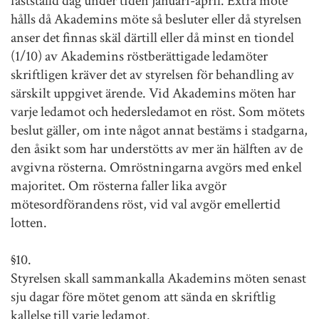
fastställd dag under tiden januari-april. Extra möte
hålls då Akademins möte så besluter eller då styrelsen
anser det finnas skäl därtill eller då minst en tiondel
(1/10) av Akademins röstberättigade ledamöter
skriftligen kräver det av styrelsen för behandling av
särskilt uppgivet ärende. Vid Akademins möten har
varje ledamot och hedersledamot en röst. Som mötets
beslut gäller, om inte något annat bestäms i stadgarna,
den åsikt som har understötts av mer än hälften av de
avgivna rösterna. Omröstningarna avgörs med enkel
majoritet. Om rösterna faller lika avgör
mötesordförandens röst, vid val avgör emellertid
lotten.
§10.
Styrelsen skall sammankalla Akademins möten senast
sju dagar före mötet genom att sända en skriftlig
kallelse till varje ledamot.