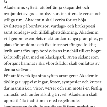
§2.
Akademins syfte är att befrämja skapandet och
nyttjandet av goda bordsvisor, inspirerade verser och
stiliga rim. Akademin skall verka för att höja
kvaliteten på bordsvisor, vardags- och brukspoesi
samt söndags- och tillfällighetsdiktning. Akademin
vill genom exemplets makt undantränga plumphet, ge
plats för omdöme och öka intresset för god folklig
lyrik samt föra upp bordsvisans innehåll till ett högre
kulturellt plan med en klackspark. Även sådant som
oförtjänt hamnat i skrivbordslådor skall omfattas av
denna strävan.
För att förverkliga sina syften arrangerar Akademin
tävlingar, uppvisningar, fester, symposier och kurser,
där människor, visor, verser och rim möts i en festlig
atmosfär och under allsidig trivsel. Akademin skall
upprätthålla traditionen med regelbundet
återkommande tävlingar för att få fram nyskrivna